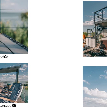
pohár
terrace 05