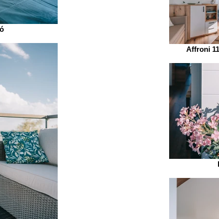
ó
Affroni 1