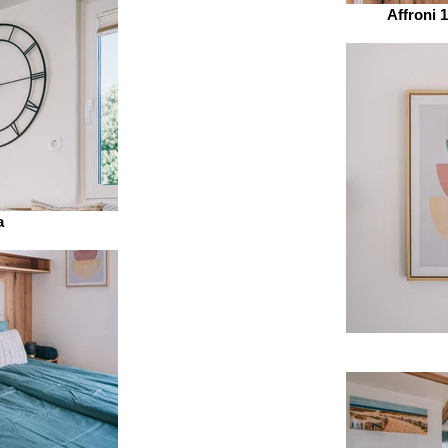
Affroni 
a