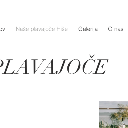
ov
Naše plavajoče Hiše
Galerija
O nas
PLAVAJOČE