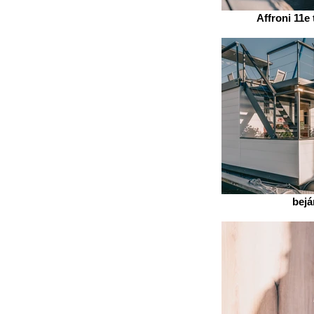
Affroni 11e 
bejá