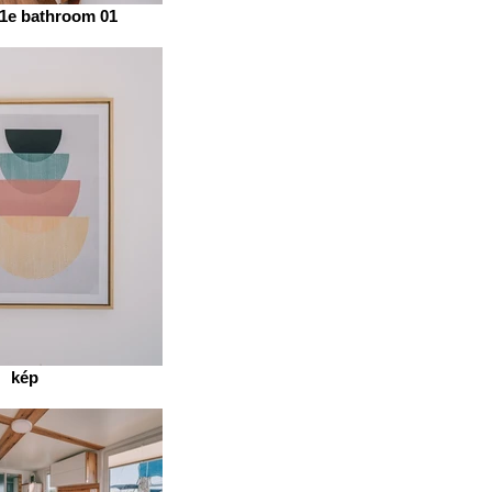
11e bathroom 01
kép