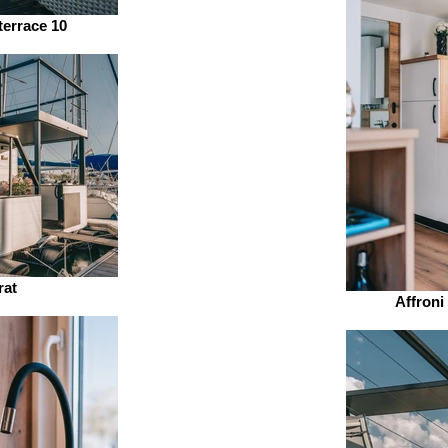
terrace 10
rat
Affroni