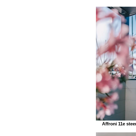
Affroni 11e stee