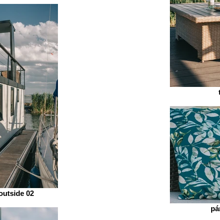
outside 02
pá