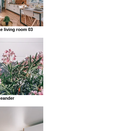
1e living room 03
leander