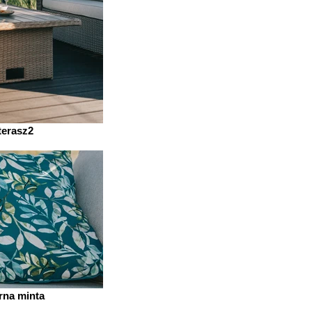
terasz2
rna minta