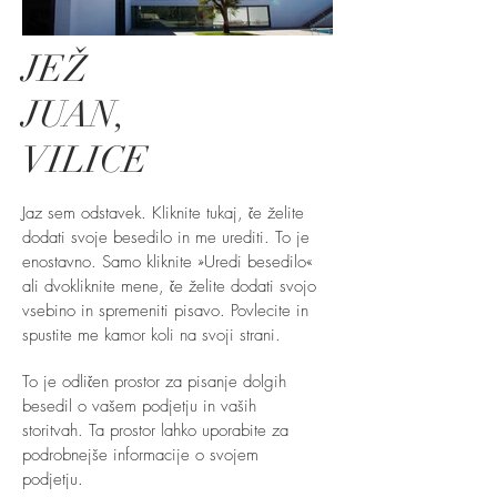
JEŽ
JUAN,
VILICE
Jaz sem odstavek. Kliknite tukaj, če želite
dodati svoje besedilo in me urediti. To je
enostavno. Samo kliknite »Uredi besedilo«
ali dvokliknite mene, če želite dodati svojo
vsebino in spremeniti pisavo. Povlecite in
spustite me kamor koli na svoji strani.
To je odličen prostor za pisanje dolgih
besedil o vašem podjetju in vaših
storitvah. Ta prostor lahko uporabite za
podrobnejše informacije o svojem
podjetju.