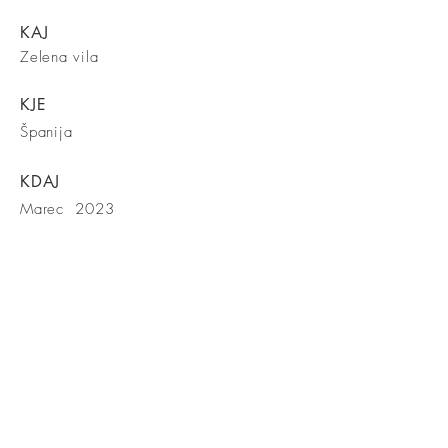
KAJ
Zelena vila
KJE
Španija
KDAJ
Marec 2023
Kontaktiraj
nas!
Obiščite tudi našo Facebook stran!