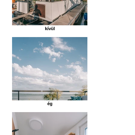
kívül
ég