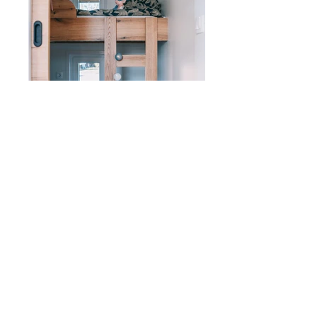
Affroni 11e kids room 06
Affroni 11
(6 persoane: 4 adulți + 2 copii)