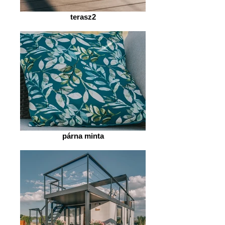
terasz2
párna minta