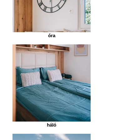
óra
háló